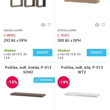
360 Kč s DPH
370 Kč s DPH
(‐ 68 Kč)
(‐ 70 Kč)
292 Kč s DPH
300 Kč s DPH
241 Kč bez DPH
248 Kč bez DPH
Skladem
Skladem
KOUPIT
KOUPIT
u vás od 10.8. do
u vás od 10.8. do
14.8.
14.8.
Polička, mdf, hnědá, P-013
Polička, mdf, bílá, P-013
SON2
WT2
NOVINKA
-19%
-19%