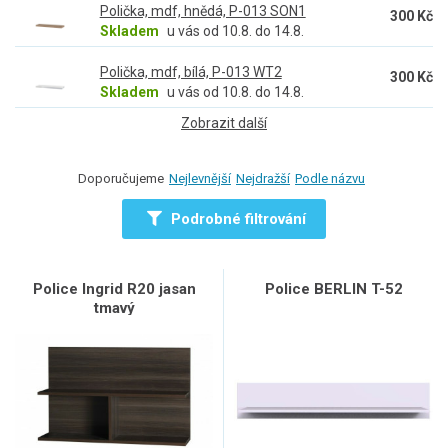
Polička, mdf, hnědá, P-013 SON1
300 Kč
Skladem
u vás od 10.8. do 14.8.
Polička, mdf, bílá, P-013 WT2
300 Kč
Skladem
u vás od 10.8. do 14.8.
Zobrazit další
Doporučujeme
Nejlevnější
Nejdražší
Podle názvu
Podrobné filtrování
Police Ingrid R20 jasan
Police BERLIN T-52
tmavý