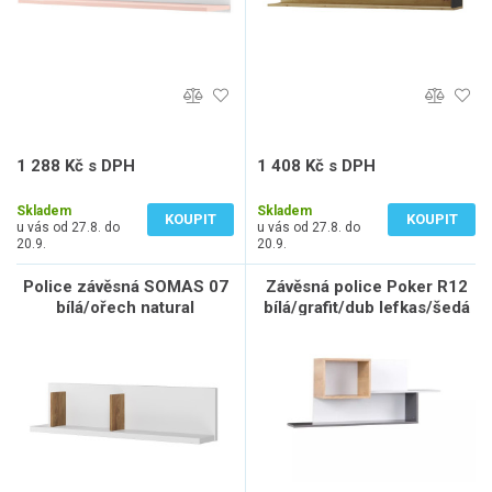
1 288 Kč s DPH
1 408 Kč s DPH
1 065 Kč bez DPH
1 164 Kč bez DPH
Skladem
Skladem
KOUPIT
KOUPIT
u vás od 27.8. do
u vás od 27.8. do
20.9.
20.9.
Police závěsná SOMAS 07
Závěsná police Poker R12
bílá/ořech natural
bílá/grafit/dub lefkas/šedá