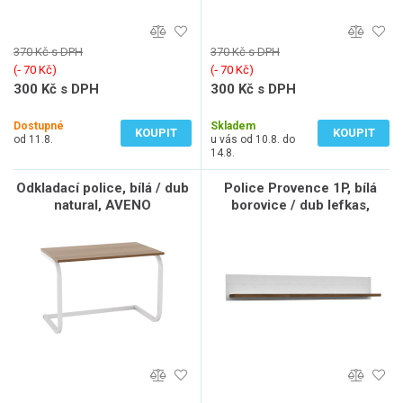
370 Kč s DPH
370 Kč s DPH
(‐ 70 Kč)
(‐ 70 Kč)
300 Kč s DPH
300 Kč s DPH
248 Kč bez DPH
248 Kč bez DPH
Dostupné
Skladem
KOUPIT
KOUPIT
od 11.8.
u vás od 10.8. do
14.8.
Odkladací police, bílá / dub
Police Provence 1P, bílá
natural, AVENO
borovice / dub lefkas,
lamino