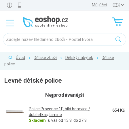
Můj účet
Úvod
Dětské zboží
Dětský nábytek
Dětské
police
Levné dětské police
Nejprodávanější
Police Provence 1P, bílá borovice /
654 Kč
dub lefkas, lamino
Skladem
u vás od 13.8. do 27.8.