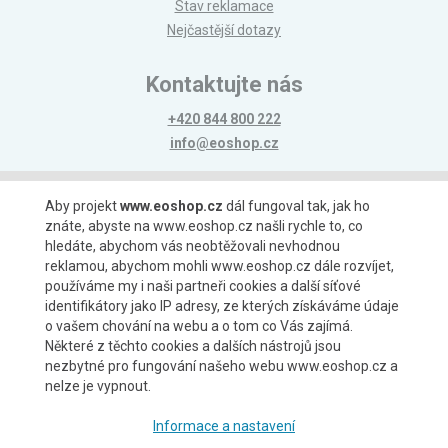
Stav reklamace
Nejčastější dotazy
Kontaktujte nás
+420 844 800 222
info@eoshop.cz
Možnosti platby
Aby projekt
www.eoshop.cz
dál fungoval tak, jak ho
znáte, abyste na www.eoshop.cz našli rychle to, co
hledáte, abychom vás neobtěžovali nevhodnou
reklamou, abychom mohli www.eoshop.cz dále rozvíjet,
používáme my i naši partneři cookies a další síťové
identifikátory jako IP adresy, ze kterých získáváme údaje
Možnosti dopravy
o vašem chování na webu a o tom co Vás zajímá.
Některé z těchto cookies a dalších nástrojů jsou
nezbytné pro fungování našeho webu www.eoshop.cz a
nelze je vypnout.
Partneři
Informace a nastavení