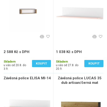
2 588 Kč s DPH
1 038 Kč s DPH
2 139 Kč bez DPH
858 Kč bez DPH
Skladem
Skladem
KOUPIT
KOUPIT
u vás od 20.8. do
u vás od 27.8. do
3.9.
20.9.
Závěsná police ELISA MI-14
Závěsná police LUCAS 35
dub artisan/černá mat