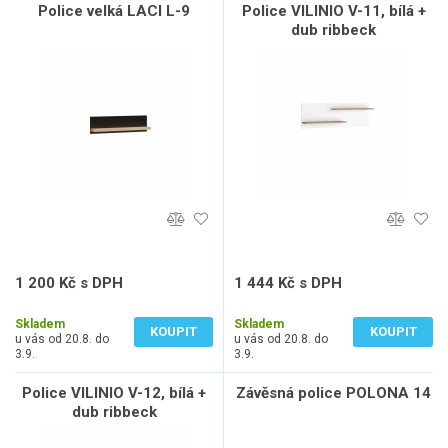
Police velká LACI L-9
Police VILINIO V-11, bílá +
dub ribbeck
1 200 Kč s DPH
1 444 Kč s DPH
992 Kč bez DPH
1 193 Kč bez DPH
Skladem
Skladem
KOUPIT
KOUPIT
u vás od 20.8. do
u vás od 20.8. do
3.9.
3.9.
Police VILINIO V-12, bílá +
Závěsná police POLONA 14
dub ribbeck