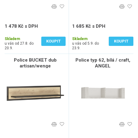
1 478 Kč s DPH
1 685 Kč s DPH
1 222 Kč bez DPH
1 393 Kč bez DPH
Skladem
Skladem
KOUPIT
KOUPIT
u vás od 27.8. do
u vás od 5.9. do
20.9.
23.9.
Police BUCKET dub
Police typ 62, bílá / craft,
artisan/wenge
ANGEL