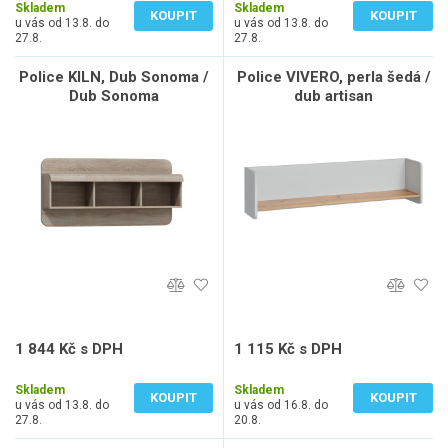
Skladem
Skladem
KOUPIT
KOUPIT
u vás od 13.8. do
u vás od 13.8. do
27.8.
27.8.
Police KILN, Dub Sonoma /
Police VIVERO, perla šedá /
Dub Sonoma
dub artisan
1 844 Kč s DPH
1 115 Kč s DPH
1 524 Kč bez DPH
922 Kč bez DPH
Skladem
Skladem
KOUPIT
KOUPIT
u vás od 13.8. do
u vás od 16.8. do
27.8.
20.8.