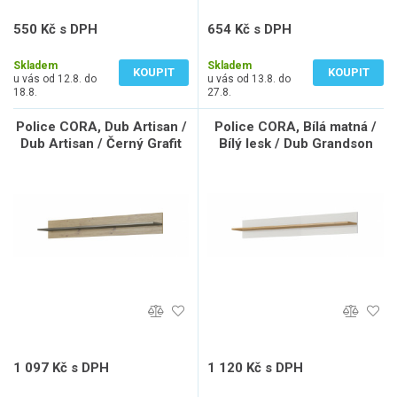
550 Kč s DPH
654 Kč s DPH
455 Kč bez DPH
541 Kč bez DPH
Skladem
Skladem
KOUPIT
KOUPIT
u vás od 12.8. do
u vás od 13.8. do
18.8.
27.8.
Police CORA, Dub Artisan /
Police CORA, Bílá matná /
Dub Artisan / Černý Grafit
Bílý lesk / Dub Grandson
1 097 Kč s DPH
1 120 Kč s DPH
907 Kč bez DPH
926 Kč bez DPH