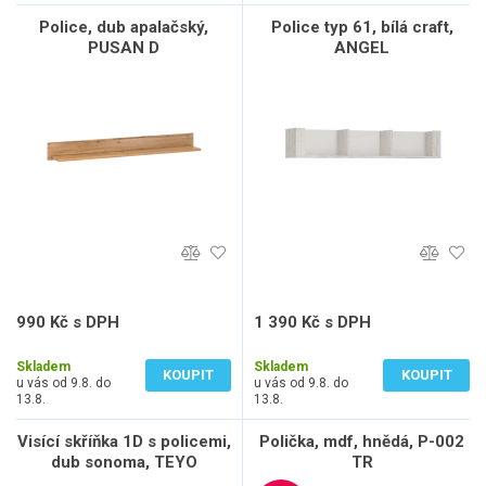
Police, dub apalačský,
Police typ 61, bílá craft,
PUSAN D
ANGEL
990 Kč s DPH
1 390 Kč s DPH
818 Kč bez DPH
1 149 Kč bez DPH
Skladem
Skladem
KOUPIT
KOUPIT
u vás od 9.8. do
u vás od 9.8. do
13.8.
13.8.
Visící skříňka 1D s policemi,
Polička, mdf, hnědá, P-002
dub sonoma, TEYO
TR