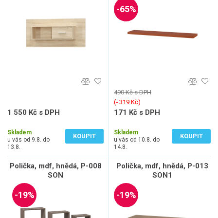
-65%
490 Kč s DPH
(‐ 319 Kč)
1 550 Kč s DPH
171 Kč s DPH
1 281 Kč bez DPH
141 Kč bez DPH
Skladem
Skladem
KOUPIT
KOUPIT
u vás od 9.8. do
u vás od 10.8. do
13.8.
14.8.
Polička, mdf, hnědá, P-008
Polička, mdf, hnědá, P-013
SON
SON1
-19%
-19%