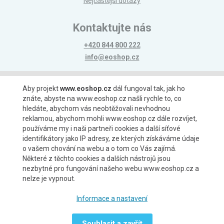
Nejčastější dotazy
Kontaktujte nás
+420 844 800 222
info@eoshop.cz
Možnosti platby
Aby projekt
www.eoshop.cz
dál fungoval tak, jak ho
znáte, abyste na www.eoshop.cz našli rychle to, co
hledáte, abychom vás neobtěžovali nevhodnou
reklamou, abychom mohli www.eoshop.cz dále rozvíjet,
používáme my i naši partneři cookies a další síťové
identifikátory jako IP adresy, ze kterých získáváme údaje
Možnosti dopravy
o vašem chování na webu a o tom co Vás zajímá.
Některé z těchto cookies a dalších nástrojů jsou
nezbytné pro fungování našeho webu www.eoshop.cz a
nelze je vypnout.
Partneři
Informace a nastavení
Souhlasit a zavřít