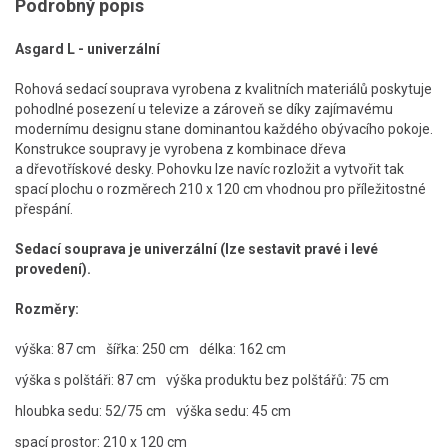
Podrobný popis
Asgard L - univerzální
Rohová sedací souprava vyrobena z kvalitních materiálů poskytuje
pohodlné posezení u televize a zároveň se díky zajímavému
modernímu designu stane dominantou každého obývacího pokoje.
Konstrukce soupravy je vyrobena z kombinace dřeva
a dřevotřískové desky. Pohovku lze navíc rozložit a vytvořit tak
spací plochu o rozměrech 210 x 120 cm vhodnou pro příležitostné
přespání.
Sedací souprava je univerzální (lze sestavit pravé i levé
provedení).
Rozměry:
výška: 87 cm
šířka: 250 cm
délka: 162 cm
výška s polštáři
:
87
cm
výška produktu bez polštářů
:
75
cm
hloubka sedu
:
52/75
cm
výška sedu
:
45
cm
spací prostor
:
210 x 120 cm