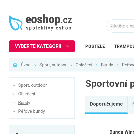
VYBERTE KATEGORII
POSTELE
TRAMPOL
Nábytek
Úvod
Sport, outdoor
Oblečení
Bundy
Péřov
Kuchyně
Ložnice
Sportovní 
Sport, outdoor
Obývací pokoj
Oblečení
Dětské zboží
Bundy
Doporučujeme
Předsíň a chodba
Péřové bundy
Pracovna a kancelář
Koupelna
Bunda Winn