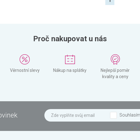
1
Proč nakupovat u nás
Věrnostní slevy
Nákup na splátky
Nejlepší poměr
kvality a ceny
ovinek
Souhlasí