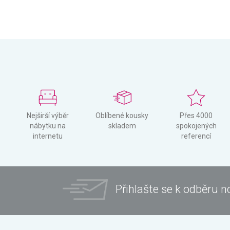
Nejširší výběr
Oblíbené kousky
Přes 4000
nábytku na
skladem
spokojených
internetu
referencí
Přihlašte se k odběru n