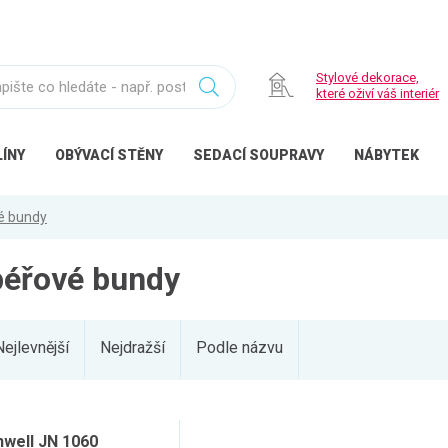
Stylové dekorace,
které oživí váš interiér
ÍNY
OBÝVACÍ
STĚNY
SEDACÍ
SOUPRAVY
NÁBYTEK
é bundy
péřové bundy
Nejlevnější
Nejdražší
Podle názvu
well JN 1060