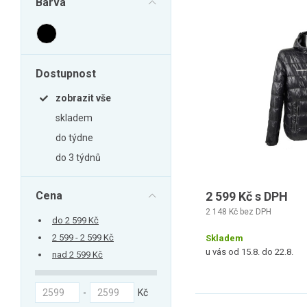
Barva
Zahrada
Balkon a terasa
Dílna
Dostupnost
Auto-moto
Dekorace
zobrazit vše
Textil, koberce
skladem
do týdne
Svítidla, žárovky
do 3 týdnů
Trampolíny
Sedací vaky
Cena
2 599 Kč s DPH
Sport, outdoor
2 148 Kč bez DPH
do 2 599 Kč
Všechny kategorie
2 599 - 2 599 Kč
Skladem
u vás od 15.8. do 22.8.
nad 2 599 Kč
-
Kč