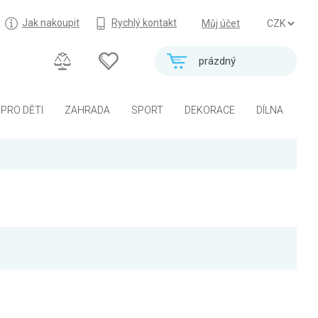
Jak nakoupit
Rychlý kontakt
Můj účet
prázdný
PRO DĚTI
ZAHRADA
SPORT
DEKORACE
DÍLNA