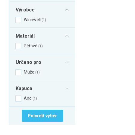
Výrobce
Winnwell
1
Materiál
Péřové
1
Určeno pro
Muže
1
Kapuca
Ano
1
Potvrdit výběr